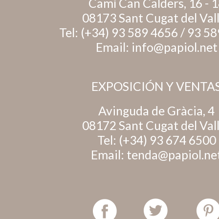
Camí Can Calders, 16 - 
08173 Sant Cugat del Val
Tel:
(+34) 93 589 4656
/
93 58
Email:
info@papiol.net
EXPOSICIÓN Y VENTA
Avinguda de Gràcia, 4
08172 Sant Cugat del Val
Tel:
(+34) 93 674 6500
Email:
tenda@papiol.ne